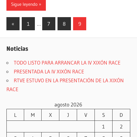
Sigue leyendo
Paginación
Entradas
«
1
…
7
8
9
anteriores
de
entradas
Noticias
TODO LISTO PARA ARRANCAR LA IV XIXÓN RACE
PRESENTADA LA IV XIXÓN RACE
RTVE ESTUVO EN LA PRESENTACIÓN DE LA XIXÓN
RACE
agosto 2026
L
M
X
J
V
S
D
1
2