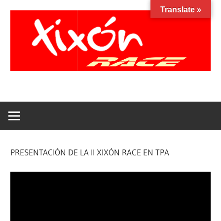
Saltar
Translate »
al
contenido
Xixon
Facebook
Instagram
YouTube
Race
PRESENTACIÓN DE LA II XIXÓN RACE EN TPA