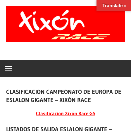
Saltar
Translate »
al
contenido
Xixon
Facebook
Instagram
YouTube
Race
CLASIFICACION CAMPEONATO DE EUROPA DE
ESLALON GIGANTE – XIXÓN RACE
Clasificacion Xixón Race GS
LISTADOS DE SALIDA ESLALON GIGANTE –