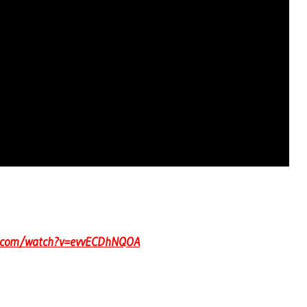
e.com/watch?v=evvECDhNQOA