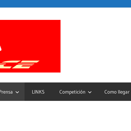
Xixon
Race
Prensa
LINKS
Competición
Como llegar