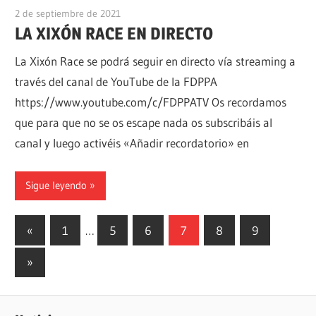
2 de septiembre de 2021
alpino
LA XIXÓN RACE EN DIRECTO
La Xixón Race se podrá seguir en directo vía streaming a
través del canal de YouTube de la FDPPA
https://www.youtube.com/c/FDPPATV Os recordamos
que para que no se os escape nada os subscribáis al
canal y luego activéis «Añadir recordatorio» en
Sigue leyendo
Paginación
Entradas
«
1
…
5
6
7
8
9
anteriores
de
Siguientes
»
entradas
entradas