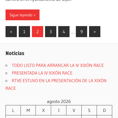
Sigue leyendo
Paginación
Entradas
Siguientes
«
1
2
3
4
…
9
»
anteriores
entradas
de
entradas
Noticias
TODO LISTO PARA ARRANCAR LA IV XIXÓN RACE
PRESENTADA LA IV XIXÓN RACE
RTVE ESTUVO EN LA PRESENTACIÓN DE LA XIXÓN
RACE
agosto 2026
L
M
X
J
V
S
D