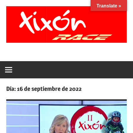
Saltar
Translate »
al
contenido
Xixon
Facebook
Instagram
YouTube
Race
Día:
16 de septiembre de 2022