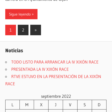
Sigue leyendo
Paginación
Siguientes
1
2
»
entradas
de
entradas
Noticias
TODO LISTO PARA ARRANCAR LA IV XIXÓN RACE
PRESENTADA LA IV XIXÓN RACE
RTVE ESTUVO EN LA PRESENTACIÓN DE LA XIXÓN
RACE
septiembre 2022
L
M
X
J
V
S
D