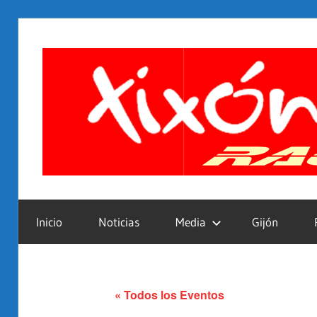
Saltar
al
contenido
Inicio
Noticias
Media
Gijón
« Todos los Eventos