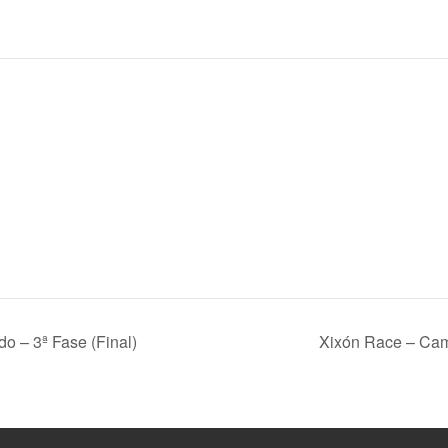
o – 3ª Fase (Final)
Xixón Race – Cam