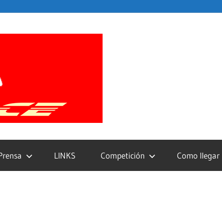
Xixon
Race
Prensa
LINKS
Competición
Como llegar